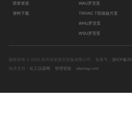
荣誉资质
WAU罗茨泵
资料下载
TRIVAC T双级旋片泵
WHU罗茨泵
WSU罗茨泵
版权所有 © 2026 杭州首泉真空设备有限公司 备案号：
浙ICP备20
技术支持：
化工仪器网
管理登陆
sitemap.xml