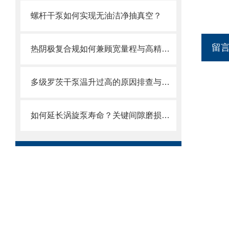
螺杆干泵如何实现无油洁净抽真空？
留
热阴极复合规如何兼顾宽量程与高精度？
多级罗茨干泵温升过高的原因排查与散热优化
如何延长涡旋泵寿命？关键间隙磨损与补偿设计