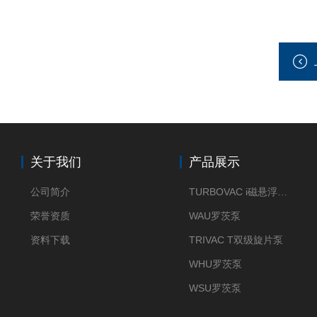
关于我们
产品展示
公司简介
TURBOVAC i磁悬浮分子泵
荣誉资质
WAU罗茨泵
资料下载
TRIVAC T双级旋片泵
WHU罗茨泵
WSU罗茨泵