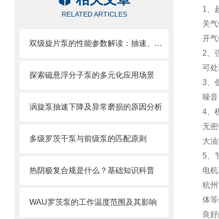
1、
RELATED ARTICLES
关气镇
开气
双级旋片泵的性能参数解读：抽速、极限真空、功率如何看？
2、
可处
探索磁悬浮分子泵的多元化应用场景
3、
噪音
涡旋泵抽速下降及异常磨损的原因分析
4、
无密
多级罗茨干泵与前级泵的匹配原则
大油
5、
热阴极复合规是什么？基础知识科普
电机
杭州
体等
WAU罗茨泵的工作温度范围及其影响
良好