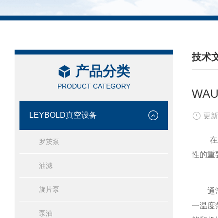
技术
产品分类
/ TEC
PRODUCT CATEGORY
WA
LEYBOLD真空设备
更新
在工
罗茨泵
性的重
油滤
旋片泵
通常情
一温度
泵油