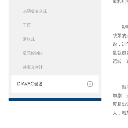
能和机
热阴极复合规
干泵
影响罗
致泵的
薄膜规
说，进
量就越
显示控制仪
运转，
莱宝真空计
DIAVAC设备
温度对
加剧，
度超出
大，增