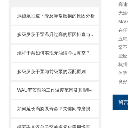
高速
无油
涡旋泵抽速下降及异常磨损的原因分析
MA
在任
多级罗茨干泵温升过高的原因排查与散热优化
五轴
泵不
螺杆干泵如何实现无油洁净抽真空？
些应
杭州
多级罗茨干泵与前级泵的匹配原则
体等
良好
WAU罗茨泵的工作温度范围及其影响
留
如何延长涡旋泵寿命？关键间隙磨损与补偿设计
探索磁悬浮分子泵的多元化应用场景