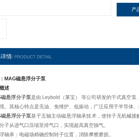
产
品详情
/ PRODUCT DETAIL
：MAG磁悬浮分子泵
概述
G磁悬浮分子泵
是由 Leybold（莱宝） 等公司研发的干式真
境。其核心特点是无油、免维护、低振动，广泛应用于半导体、
G磁悬浮分子泵
基于五轴主动磁悬浮轴承技术，使转子无机械接触悬浮
分子从进气口压缩至排气口，实现超高真空抽气。
浮轴承：电磁场精确控制转子位置，消除摩擦磨损。