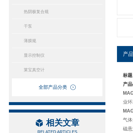
热阴极复合规
干泵
薄膜规
产
显示控制仪
莱宝真空计
标题
产品
全部产品分类
MA
业环
MA
气体
相关文章
磁悬
RELATED ARTICLES