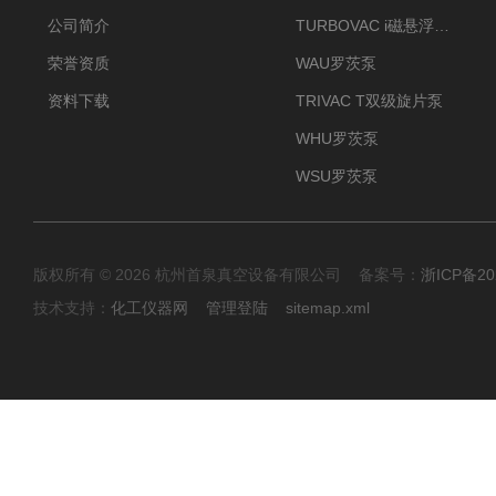
公司简介
TURBOVAC i磁悬浮分子泵
荣誉资质
WAU罗茨泵
资料下载
TRIVAC T双级旋片泵
WHU罗茨泵
WSU罗茨泵
版权所有 © 2026 杭州首泉真空设备有限公司 备案号：
浙ICP备20
技术支持：
化工仪器网
管理登陆
sitemap.xml