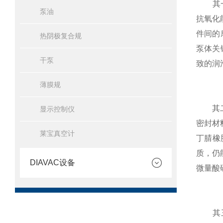
其一，
泵油
抗氧化
件间的
热阴极复合规
泵体关
干泵
致的润
薄膜规
其二，
显示控制仪
密封材
莱宝真空计
丁腈橡
质，仍
DIAVAC设备
微量酸
其三，